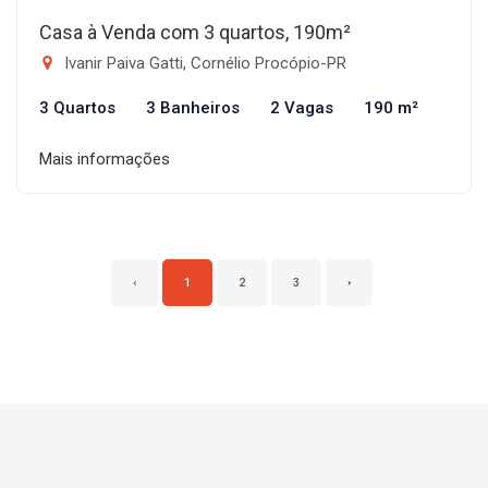
Casa à Venda com 3 quartos, 190m²
Ivanir Paiva Gatti, Cornélio Procópio-PR
3 Quartos
3 Banheiros
2 Vagas
190 m²
Mais informações
‹
1
2
3
›