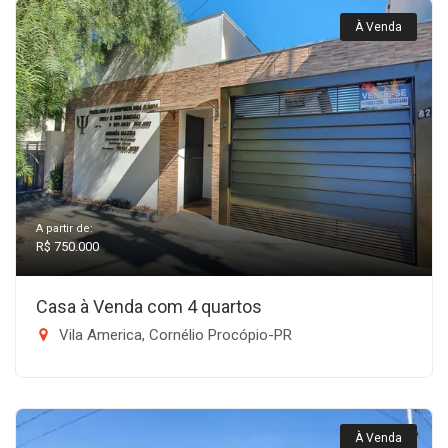
À Venda
A partir de:
R$ 750.000
Casa à Venda com 4 quartos
Vila America, Cornélio Procópio-PR
À Venda