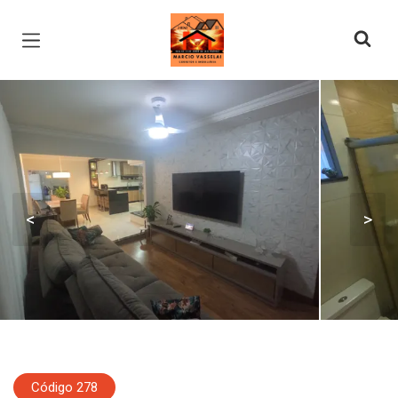
Página inicial
<
>
Código 278