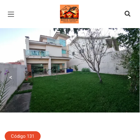
Página inicial
<
>
Código 131