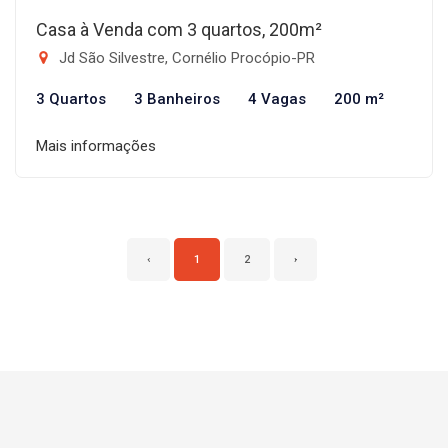
Casa à Venda com 3 quartos, 200m²
Jd São Silvestre, Cornélio Procópio-PR
3 Quartos
3 Banheiros
4 Vagas
200 m²
Mais informações
‹
1
2
›