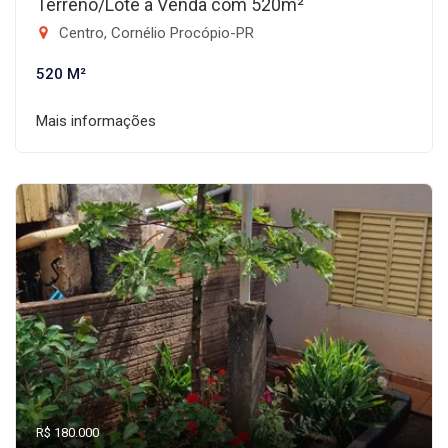
Terreno/Lote à Venda com 520m²
Centro, Cornélio Procópio-PR
520 M²
Mais informações
R$ 180.000