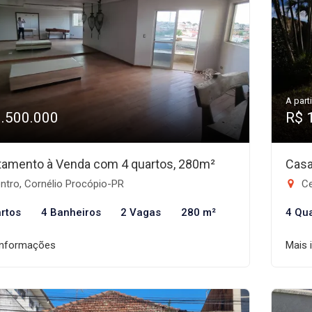
A parti
1.500.000
R$ 
tamento à Venda com 4 quartos, 280m²
Casa
ntro, Cornélio Procópio-PR
Ce
rtos
4 Banheiros
2 Vagas
280 m²
4 Qu
informações
Mais 