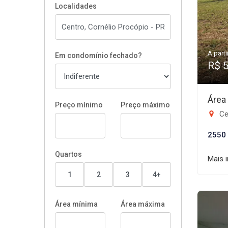
Localidades
A parti
Em condomínio fechado?
R$ 
Área
Preço mínimo
Preço máximo
Ce
2550
Quartos
Mais 
1
2
3
4+
Área mínima
Área máxima