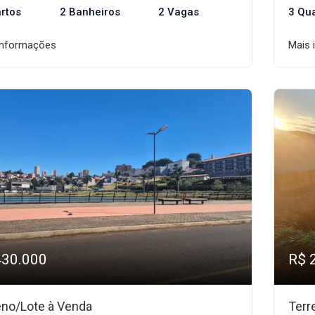
rtos
2 Banheiros
2 Vagas
3 Qu
informações
Mais 
430.000
R$ 
eno/Lote à Venda
Terr