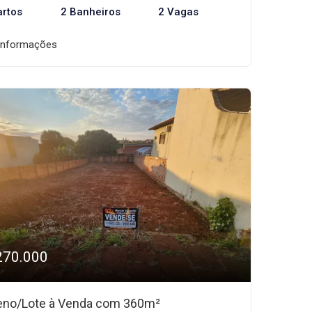
artos
2 Banheiros
2 Vagas
informações
270.000
eno/Lote à Venda com 360m²