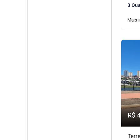
3 Qua
Mais 
R$ 
Terr