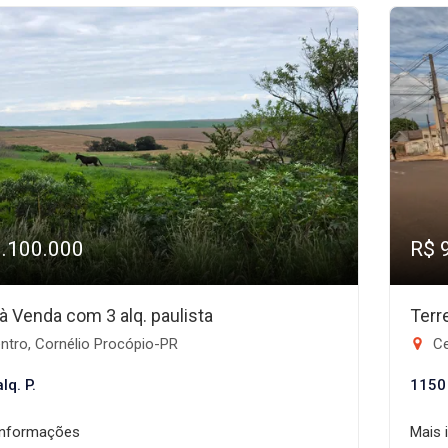
1.100.000
R$ 
 à Venda com 3 alq. paulista
Terr
ntro, Cornélio Procópio-PR
Ce
lq. P.
1150
informações
Mais 