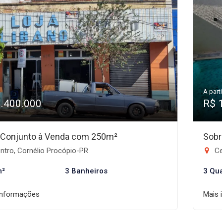
A parti
1.400.000
R$ 
/Conjunto à Venda com 250m²
Sobr
ntro, Cornélio Procópio-PR
Ce
m²
3 Banheiros
3 Qu
informações
Mais 