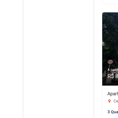
A parti
R$ 
Apar
Ce
3 Qua