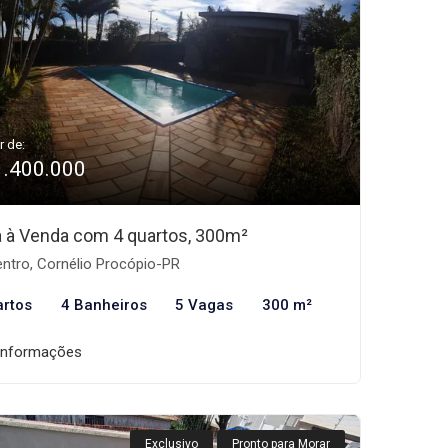
r de:
1.400.000
 à Venda com 4 quartos, 300m²
ntro, Cornélio Procópio-PR
artos
4 Banheiros
5 Vagas
300 m²
informações
Exclusivo
Pronto para Morar