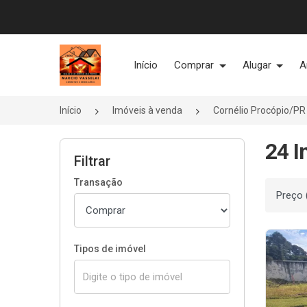
Página inicial
Início
Comprar
Alugar
A
Início
Imóveis à venda
Cornélio Procópio/PR
24 I
Filtrar
Transação
Ordenar
Tipos de imóvel