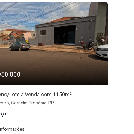
950.000
eno/Lote à Venda com 1150m²
ntro, Cornélio Procópio-PR
 M²
informações