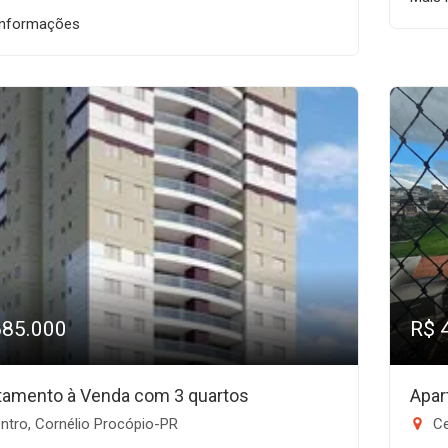
informações
685.000
R$ 
tamento à Venda com 3 quartos
Apar
ntro, Cornélio Procópio-PR
Ce