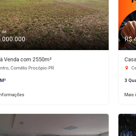
r de:
5.000.000
R$ 
 à Venda com 2550m²
Casa
ntro, Cornélio Procópio-PR
Ce
 M²
3 Qu
informações
Mais 