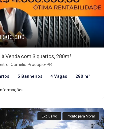
4.000.000
 à Venda com 3 quartos, 280m²
ntro, Cornélio Procópio-PR
artos
5 Banheiros
4 Vagas
280 m²
informações
Exclusivo
Pronto para Morar