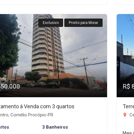
Exclusivo
Pronto para Morar
r de:
850.000
R$ 
tamento à Venda com 3 quartos
Terr
ntro, Cornélio Procópio-PR
Ce
rtos
3 Banheiros
Mais 