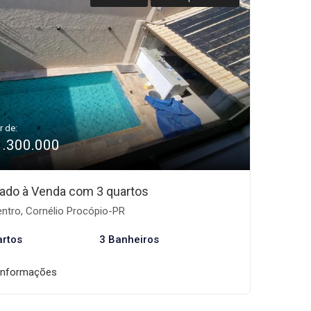
r de:
1.300.000
ado à Venda com 3 quartos
ntro, Cornélio Procópio-PR
artos
3 Banheiros
informações