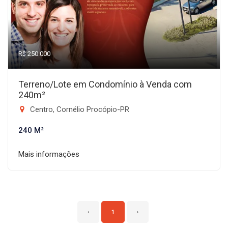
R$ 250.000
Terreno/Lote em Condomínio à Venda com
240m²
Centro, Cornélio Procópio-PR
240 M²
Mais informações
‹
1
›