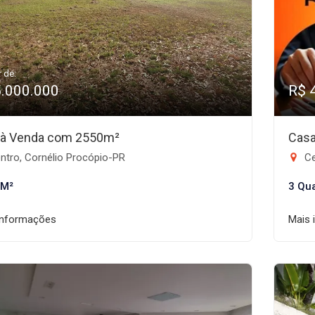
r de:
5.000.000
R$ 
 à Venda com 2550m²
Casa
ntro, Cornélio Procópio-PR
Ce
 M²
3 Qu
informações
Mais 