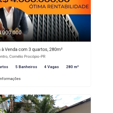
4.000.000
 à Venda com 3 quartos, 280m²
ntro, Cornélio Procópio-PR
artos
5 Banheiros
4 Vagas
280 m²
informações