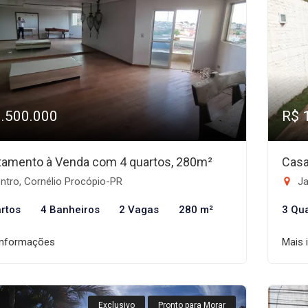
1.500.000
R$ 
tamento à Venda com 4 quartos, 280m²
Casa
ntro, Cornélio Procópio-PR
Ja
rtos
4 Banheiros
2 Vagas
280 m²
3 Qu
informações
Mais 
Exclusivo
Pronto para Morar