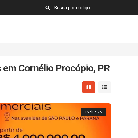
s em Cornélio Procópio, PR
Mostrar resultados em 
Mostrar resultad
Exclusivo