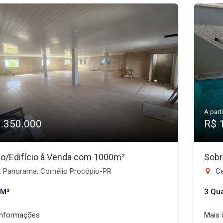
A parti
1.350.000
R$ 
io/Edifício à Venda com 1000m²
Sobr
. Panorama, Cornélio Procópio-PR
Ce
 M²
3 Qu
informações
Mais 