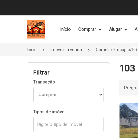
Página inicial
Início
Comprar
Alugar
A
Início
Imóveis à venda
Cornélio Procópio/PR
103 
Filtrar
Transação
Ordenar
Tipos de imóvel