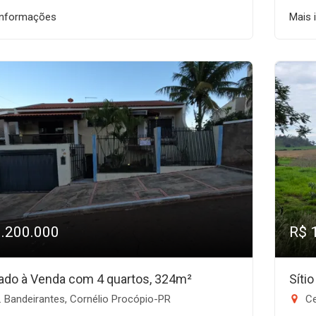
informações
Mais 
1.200.000
R$ 
ado à Venda com 4 quartos, 324m²
Síti
 Bandeirantes, Cornélio Procópio-PR
Ce