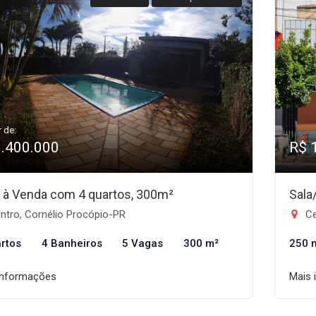
r de:
1.400.000
R$ 
 à Venda com 4 quartos, 300m²
Sala
ntro, Cornélio Procópio-PR
Ce
rtos
4 Banheiros
5 Vagas
300 m²
250 
informações
Mais 