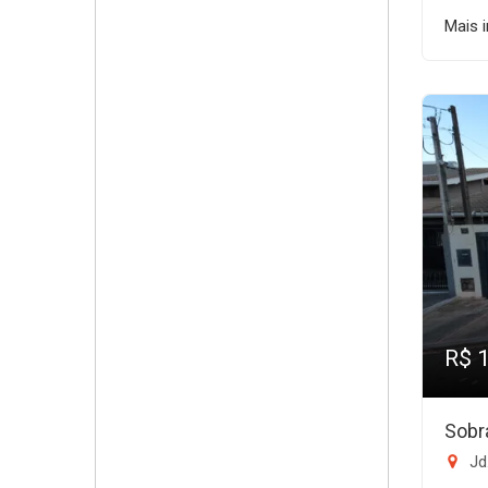
Mais 
R$ 
Sobr
Jd.