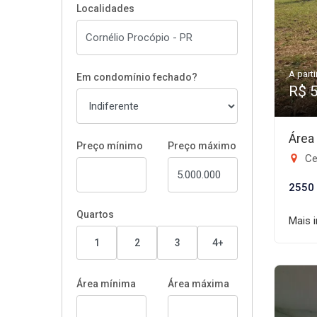
Localidades
A parti
Em condomínio fechado?
R$ 
Área
Preço mínimo
Preço máximo
Ce
2550
Quartos
Mais 
1
2
3
4+
Área mínima
Área máxima