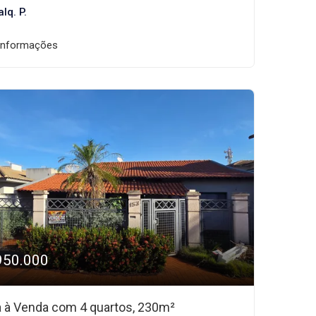
lq. P.
informações
950.000
 à Venda com 4 quartos, 230m²