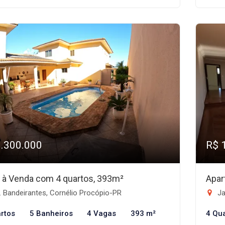
1.300.000
R$ 
 à Venda com 4 quartos, 393m²
Apar
 Bandeirantes, Cornélio Procópio-PR
Ja
rtos
5 Banheiros
4 Vagas
393 m²
4 Qu