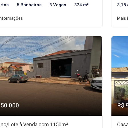
rtos
5 Banheiros
3 Vagas
324 m²
3,18 a
informações
Mais 
950.000
R$ 
eno/Lote à Venda com 1150m²
Casa