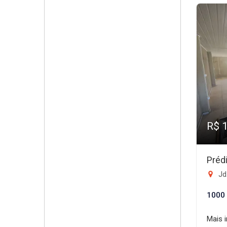
R$ 
Préd
Jd
1000
Mais 