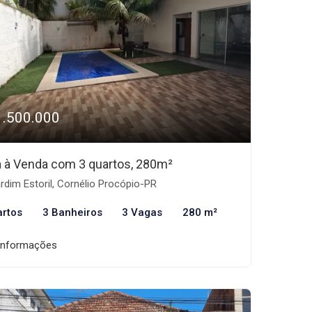
1.500.000
 à Venda com 3 quartos, 280m²
rdim Estoril, Cornélio Procópio-PR
artos
3 Banheiros
3 Vagas
280 m²
informações