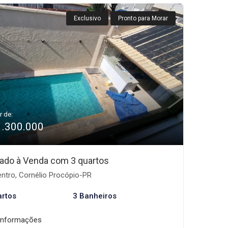
Exclusivo
Pronto para Morar
r de:
1.300.000
ado à Venda com 3 quartos
ntro, Cornélio Procópio-PR
artos
3 Banheiros
informações