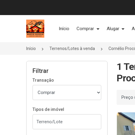
Página inicial
Início
Comprar
Alugar
A
Início
Terrenos/Lotes à venda
Cornélio Proc
1 Te
Filtrar
Proc
Transação
Ordenar
Tipos de imóvel