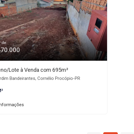
r de:
470.000
eno/Lote à Venda com 695m²
rdim Bandeirantes, Cornélio Procópio-PR
M²
informações