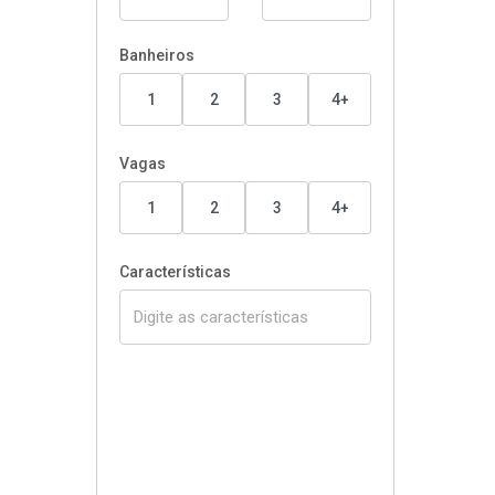
Banheiros
1
2
3
4+
Vagas
1
2
3
4+
Características