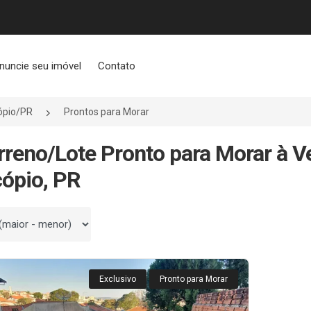
nuncie seu imóvel
Contato
ópio/PR
Prontos para Morar
rreno/Lote Pronto para Morar à 
ópio, PR
 por
Exclusivo
Pronto para Morar