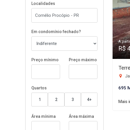
Localidades
Em condomínio fechado?
A parti
R$ 
Preço mínimo
Preço máximo
Terr
Ja
695 
Quartos
1
2
3
4+
Mais 
Área mínima
Área máxima