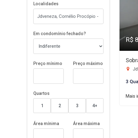
Localidades
Em condomínio fechado?
R$ 
Sobr
Preço mínimo
Preço máximo
Jd
3 Qua
Quartos
Mais 
1
2
3
4+
Área mínima
Área máxima