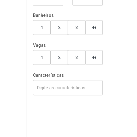
Banheiros
1
2
3
4+
Vagas
1
2
3
4+
Características