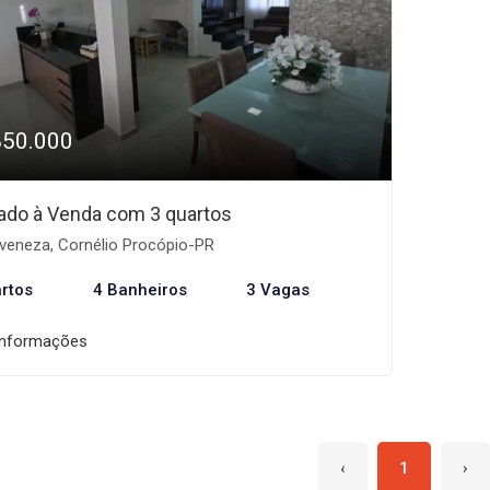
850.000
ado à Venda com 3 quartos
veneza, Cornélio Procópio-PR
rtos
4 Banheiros
3 Vagas
informações
‹
1
›