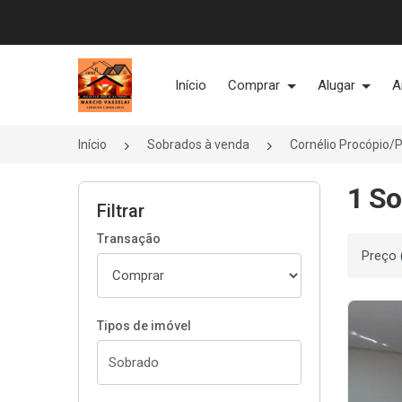
Página inicial
Início
Comprar
Alugar
A
Início
Sobrados à venda
Cornélio Procópio/
1 So
Filtrar
Transação
Ordenar
Tipos de imóvel