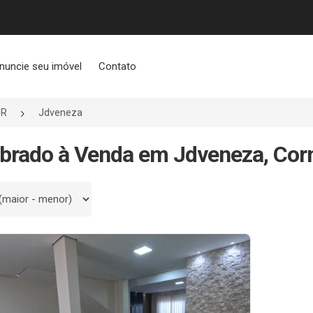
nuncie seu imóvel
Contato
PR
Jdveneza
brado à Venda em Jdveneza, Corn
 por