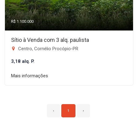
R$ 1.100.000
Sítio à Venda com 3 alq. paulista
Centro, Cornélio Procópio-PR
3,18 alq. P.
Mais informações
‹
1
›