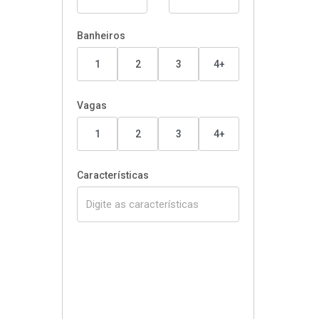
Banheiros
1
2
3
4+
Vagas
1
2
3
4+
Características