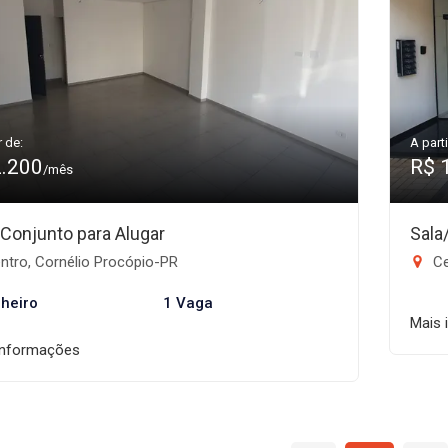
r de:
A parti
2.200
R$ 
/mês
/Conjunto para Alugar
Sala
ntro, Cornélio Procópio-PR
Ce
heiro
1 Vaga
Mais 
informações