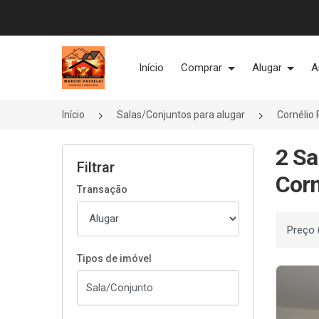
Página inicial
Início
Comprar
Alugar
A
Início
Salas/Conjuntos para alugar
Cornélio
2 Sa
Filtrar
Corn
Transação
Ordenar
Tipos de imóvel