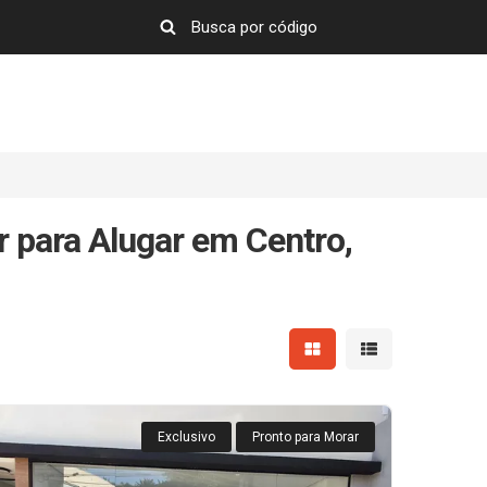
 para Alugar em Centro,
Mostrar resultados em 
Mostrar resultad
Exclusivo
Pronto para Morar