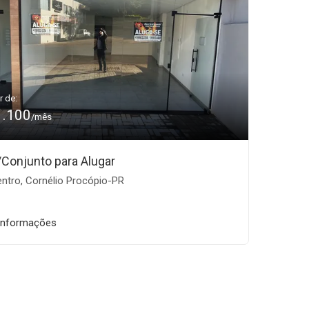
r de:
1.100
/mês
/Conjunto para Alugar
ntro, Cornélio Procópio-PR
informações