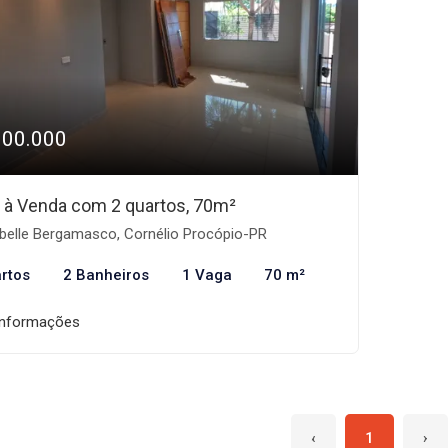
300.000
 à Venda com 2 quartos, 70m²
belle Bergamasco, Cornélio Procópio-PR
rtos
2 Banheiros
1 Vaga
70 m²
informações
‹
1
›