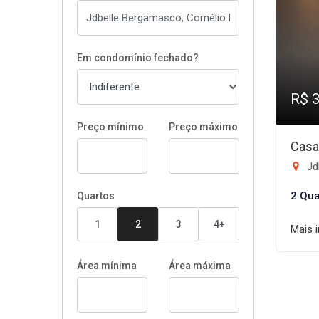
Em condomínio fechado?
R$ 
Preço mínimo
Preço máximo
Casa
Jd
2 Qua
Quartos
1
2
3
4+
Mais 
Área mínima
Área máxima