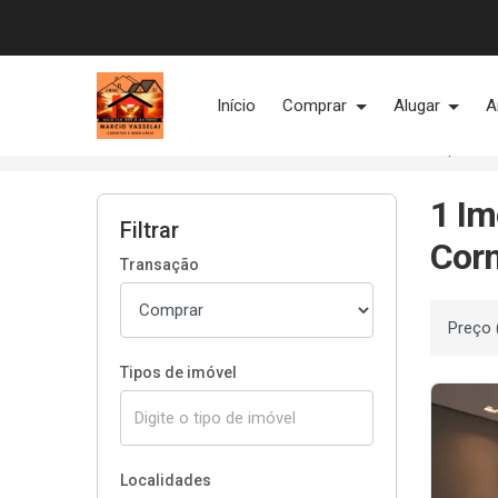
Página inicial
Início
Comprar
Alugar
A
Início
Imóveis à venda
Cornélio Procópio/PR
1 Im
Filtrar
Corn
Transação
Ordenar
Tipos de imóvel
Localidades