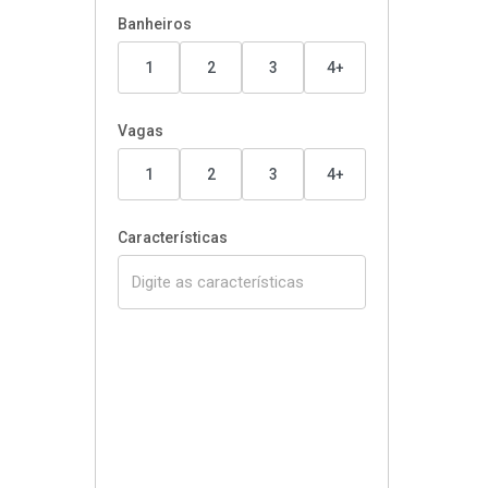
Banheiros
1
2
3
4+
Vagas
1
2
3
4+
Características