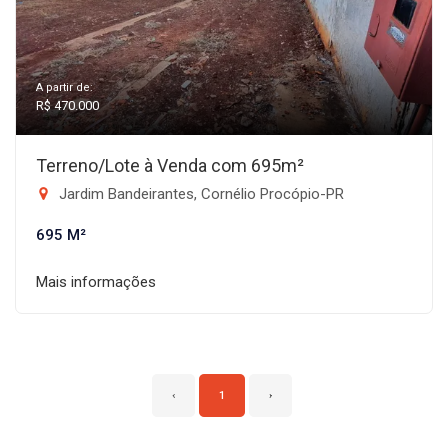
A partir de:
R$ 470.000
Terreno/Lote à Venda com 695m²
Jardim Bandeirantes, Cornélio Procópio-PR
695 M²
Mais informações
‹
1
›