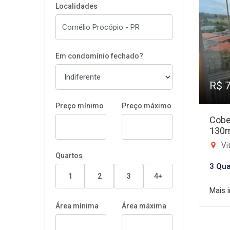
Localidades
Em condomínio fechado?
R$ 
Preço mínimo
Preço máximo
Cobe
130
Vit
Quartos
3 Qua
1
2
3
4+
Mais 
Área mínima
Área máxima