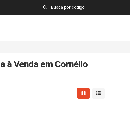
a à Venda em Cornélio
Mostrar resultados em 
Mostrar resultad