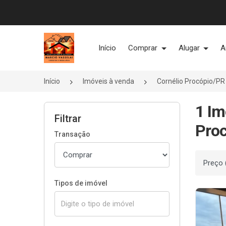
Página inicial
Início
Comprar
Alugar
A
Início
Imóveis à venda
Cornélio Procópio/PR
1 Im
Filtrar
Proc
Transação
Ordenar
Tipos de imóvel