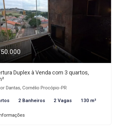
750.000
rtura Duplex à Venda com 3 quartos,
m²
or Dantas, Cornélio Procópio-PR
rtos
2 Banheiros
2 Vagas
130 m²
informações