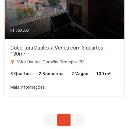
R$ 750.000
Cobertura Duplex à Venda com 3 quartos,
130m²
Vitor Dantas, Cornélio Procópio-PR
3 Quartos
2 Banheiros
2 Vagas
130 m²
Mais informações
‹
1
›