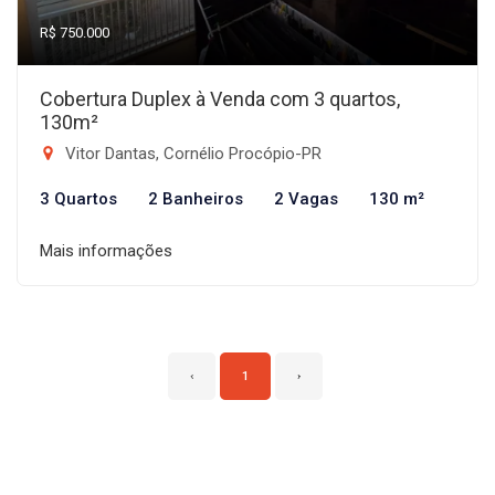
R$ 750.000
Cobertura Duplex à Venda com 3 quartos,
130m²
Vitor Dantas, Cornélio Procópio-PR
3 Quartos
2 Banheiros
2 Vagas
130 m²
Mais informações
‹
1
›