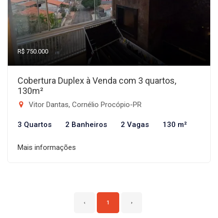
R$ 750.000
Cobertura Duplex à Venda com 3 quartos,
130m²
Vitor Dantas, Cornélio Procópio-PR
3 Quartos
2 Banheiros
2 Vagas
130 m²
Mais informações
‹
1
›