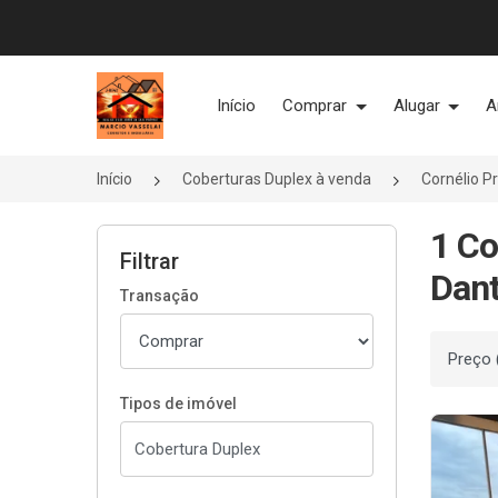
Página inicial
Início
Comprar
Alugar
A
Início
Coberturas Duplex à venda
Cornélio P
1 Co
Filtrar
Dant
Transação
Ordenar
Tipos de imóvel