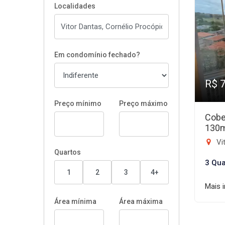
Localidades
Em condomínio fechado?
R$ 
Preço mínimo
Preço máximo
Cobe
130
Vit
Quartos
3 Qua
1
2
3
4+
Mais 
Área mínima
Área máxima