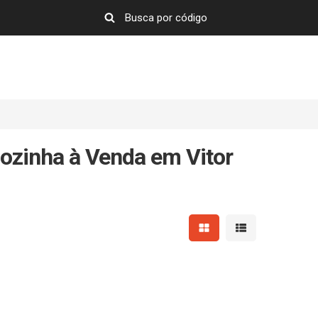
ozinha à Venda em Vitor
Mostrar resultados em 
Mostrar resultad