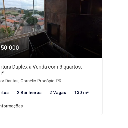
750.000
rtura Duplex à Venda com 3 quartos,
m²
or Dantas, Cornélio Procópio-PR
rtos
2 Banheiros
2 Vagas
130 m²
informações