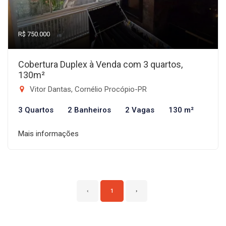
R$ 750.000
Cobertura Duplex à Venda com 3 quartos,
130m²
Vitor Dantas, Cornélio Procópio-PR
3 Quartos
2 Banheiros
2 Vagas
130 m²
Mais informações
‹
1
›