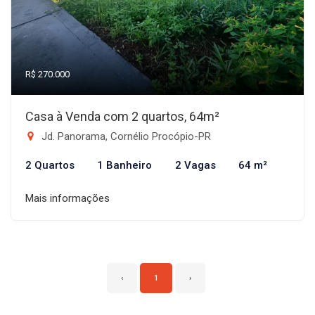
R$ 270.000
Casa à Venda com 2 quartos, 64m²
Jd. Panorama, Cornélio Procópio-PR
2 Quartos
1 Banheiro
2 Vagas
64 m²
Mais informações
‹
1
›