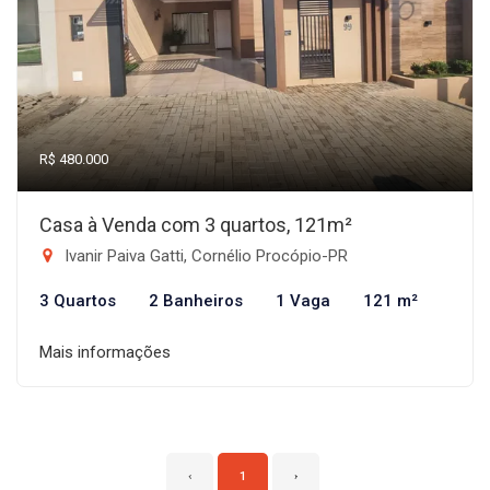
R$ 480.000
Casa à Venda com 3 quartos, 121m²
Ivanir Paiva Gatti, Cornélio Procópio-PR
3 Quartos
2 Banheiros
1 Vaga
121 m²
Mais informações
‹
1
›