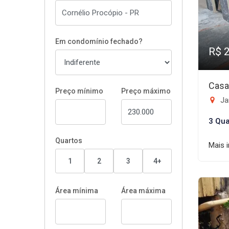
Em condomínio fechado?
R$ 
Casa
Preço mínimo
Preço máximo
Jar
3 Qua
Quartos
Mais 
1
2
3
4+
Área mínima
Área máxima