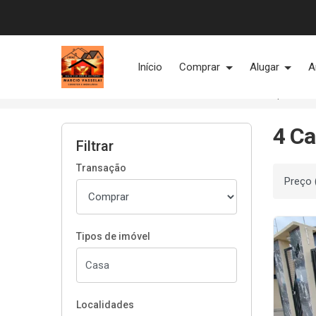
Página inicial
Início
Comprar
Alugar
A
Início
Casas à venda
Cornélio Procópio/PR
4 Ca
Filtrar
Transação
Ordenar
Tipos de imóvel
Localidades