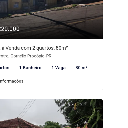
220.000
 à Venda com 2 quartos, 80m²
ntro, Cornélio Procópio-PR
artos
1 Banheiro
1 Vaga
80 m²
informações