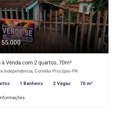
155.000
 à Venda com 2 quartos, 70m²
la Independencia, Cornélio Procópio-PR
artos
1 Banheiro
2 Vagas
70 m²
informações