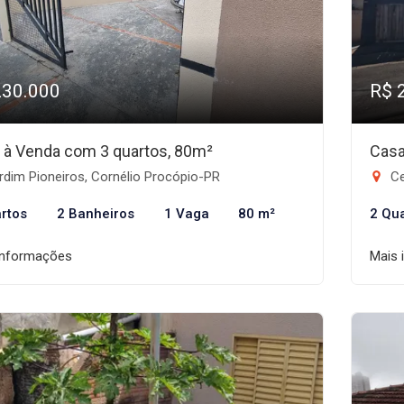
230.000
R$ 
 à Venda com 3 quartos, 80m²
Casa
dim Pioneiros, Cornélio Procópio-PR
Ce
rtos
2 Banheiros
1 Vaga
80 m²
2 Qu
informações
Mais 