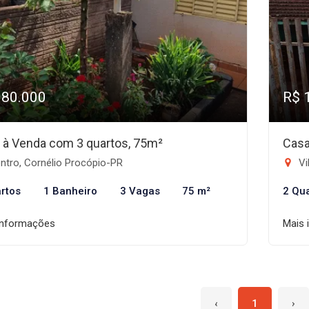
180.000
R$ 
 à Venda com 3 quartos, 75m²
Casa
ntro, Cornélio Procópio-PR
Vi
rtos
1 Banheiro
3 Vagas
75 m²
2 Qu
informações
Mais 
‹
1
›