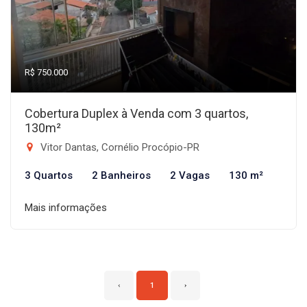
R$ 750.000
Cobertura Duplex à Venda com 3 quartos,
130m²
Vitor Dantas, Cornélio Procópio-PR
3 Quartos
2 Banheiros
2 Vagas
130 m²
Mais informações
‹
1
›