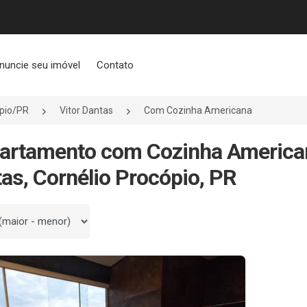
nuncie seu imóvel
Contato
ópio/PR
Vitor Dantas
Com Cozinha Americana
artamento com Cozinha American
as, Cornélio Procópio, PR
 por