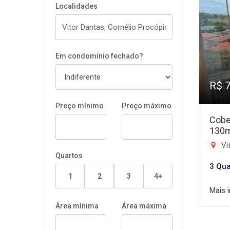
Localidades
Em condomínio fechado?
R$ 
Preço mínimo
Preço máximo
Cobe
130
Vit
Quartos
3 Qua
1
2
3
4+
Mais 
Área mínima
Área máxima