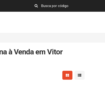
a à Venda em Vitor
Mostrar resultados em 
Mostrar resultad