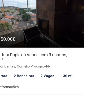
750.000
rtura Duplex à Venda com 3 quartos,
m²
or Dantas, Cornélio Procópio-PR
rtos
2 Banheiros
2 Vagas
130 m²
informações