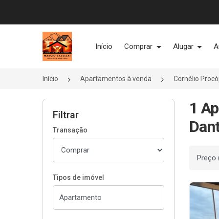
Página inicial
Início
Comprar
Alugar
A
Início
Apartamentos à venda
Cornélio Proc
1 Ap
Filtrar
Dant
Transação
Ordenar
Tipos de imóvel