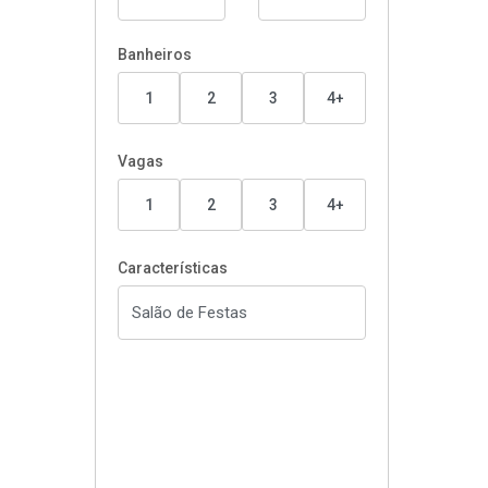
Banheiros
1
2
3
4+
Vagas
1
2
3
4+
Características