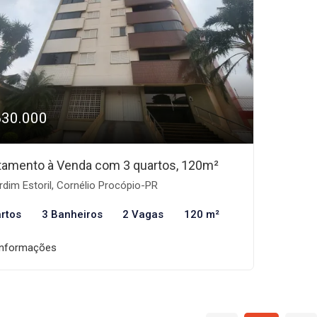
630.000
tamento à Venda com 3 quartos, 120m²
dim Estoril, Cornélio Procópio-PR
rtos
3 Banheiros
2 Vagas
120 m²
informações