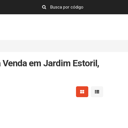
 Venda em Jardim Estoril,
Mostrar resultados em 
Mostrar resultad