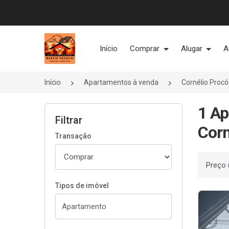
Página inicial
Início
Comprar
Alugar
A
Início
Apartamentos à venda
Cornélio Proc
1 Ap
Filtrar
Corn
Transação
Ordenar
Tipos de imóvel