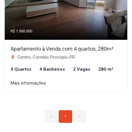
R$ 1.500.000
Apartamento à Venda com 4 quartos, 280m²
Centro, Cornélio Procópio-PR
4 Quartos
4 Banheiros
2 Vagas
280 m²
Mais informações
‹
1
›