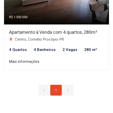
R$ 1.500.000
Apartamento à Venda com 4 quartos, 280m²
Centro, Cornélio Procópio-PR
4 Quartos
4 Banheiros
2 Vagas
280 m²
Mais informações
‹
1
›