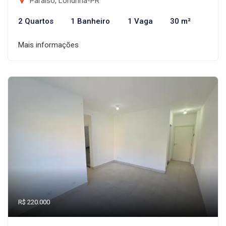
Paraíso, Londrina-PR
2 Quartos
1 Banheiro
1 Vaga
30 m²
Mais informações
R$ 220.000